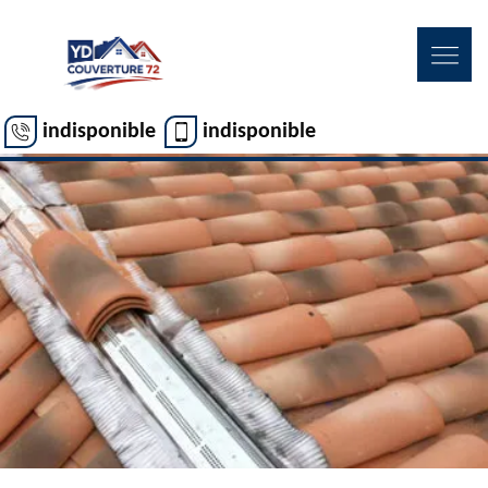
indisponible
indisponible